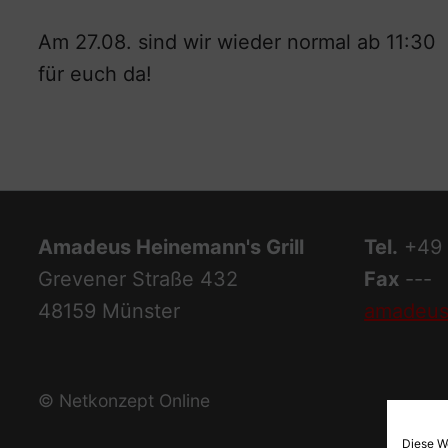
Am 27.08. sind wir wieder normal ab 11:30
für euch da!
Amadeus Heinemann's Grill
Tel.
+49 
Grevener Straße 432
Fax
---
48159 Münster
amadeus
© Netkonzept Online
Diese W