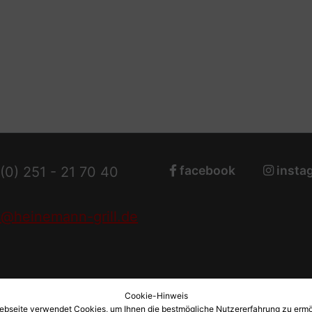
facebook
insta
(0) 251 - 21 70 40
@heinemann-grill.de
Cookie-Hinweis
ebseite verwendet Cookies, um Ihnen die bestmögliche Nutzererfahrung zu ermö