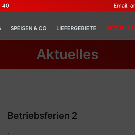
0 40
Email:
a
S
SPEISEN & CO
LIEFERGEBIETE
AKTUELLE
Aktuelles
Betriebsferien 2
.