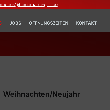
madeus@heinemann-grill.de
S
JOBS
ÖFFNUNGSZEITEN
KONTAKT
Weihnachten/Neujahr
.